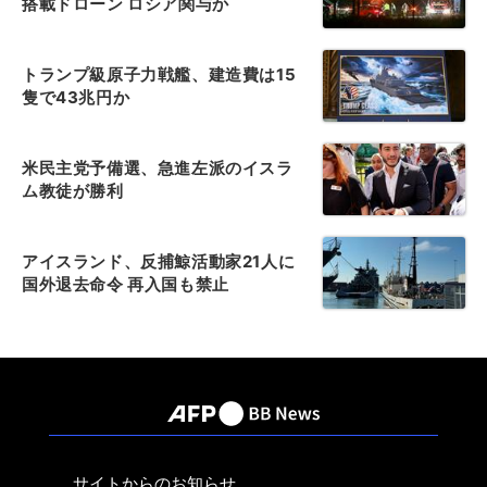
搭載ドローン ロシア関与か
トランプ級原子力戦艦、建造費は15
隻で43兆円か
米民主党予備選、急進左派のイスラ
ム教徒が勝利
アイスランド、反捕鯨活動家21人に
国外退去命令 再入国も禁止
サイトからのお知らせ