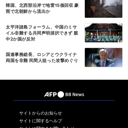
韓国、北西部沿岸で地雷15個回収 豪
雨で北朝鮮から流出か
太平洋諸島フォーラム、中国のミサ
イル非難する共同声明採択できず 親
中2か国が反対
国連事務総長、ロシアとウクライナ
両国を非難 民間人狙った攻撃めぐり
サイトからのお知らせ
サイトに関するヘルプ