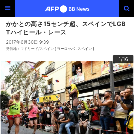
かかとの高さ15センチ超、スペインでLGB
Tハイヒール・レース
2017年6月30日 9:39
発信地：マドリード/スペイン [
ヨーロッパ
スペイン
]
10
13
14
16
12
15
11
3
4
6
9
2
5
7
8
1
/16
/16
/16
/16
/16
/16
/16
/16
/16
/16
/16
/16
/16
/16
/16
/16