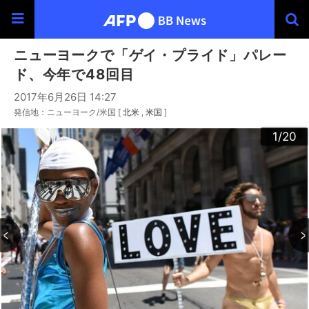
ニューヨークで「ゲイ・プライド」パレー
ド、今年で48回目
2017年6月26日 14:27
発信地：ニューヨーク/米国 [
北米
米国
]
20
10
13
14
16
19
12
15
17
18
11
3
4
6
9
2
5
7
8
1
/20
/20
/20
/20
/20
/20
/20
/20
/20
/20
/20
/20
/20
/20
/20
/20
/20
/20
/20
/20