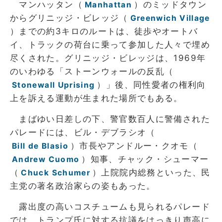
マンハッタン（
）のミッドタウン
Manhattan
からグリニッジ・ビレッジ（
Greenwich Village
）までの約3キロのルートは、徒歩やオートバ
イ、トラックの荷台に乗って参加した人々で埋め
尽くされた。グリニッジ・ビレッジは、1969年
のいわゆる「ストーンウォールの反乱（
）」後、同性愛者の権利向
Stonewall Uprising
上を訴える運動が生まれた場所でもある。
まばゆい日差しの下、警官数百人に警備された
パレードには、ビル・デブラシオ（
）市長やアンドルー・クオモ（
Bill de Blasio
）知事、チャック・シューマー
Andrew Cuomo
（
）上院院内総務といった、民
Chuck Schumer
主党の著名政治家らの姿もあった。
露出度の高いコスチュームも見られるパレード
では、トランプ氏に対する抗議をはっきり声高に