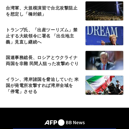
台湾軍、大規模演習で台北攻撃阻止
を想定し「橋封鎖」
トランプ氏、「出産ツーリズム」禁
止する大統領令に署名 「出生地主
義」見直し継続へ
国連事務総長、ロシアとウクライナ
両国を非難 民間人狙った攻撃めぐり
イラン、湾岸諸国を脅迫していた 米
国が発電所攻撃すれば湾岸全域を
「停電」させる