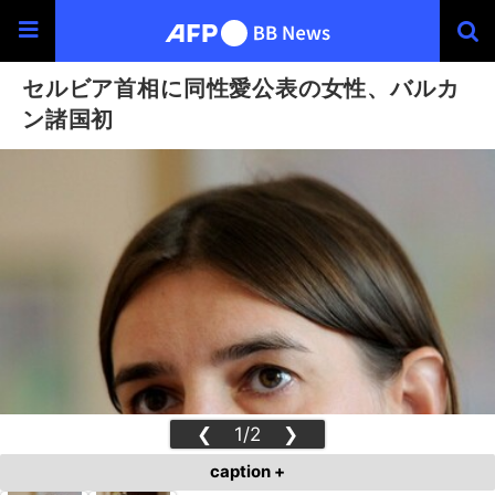
セルビア首相に同性愛公表の女性、バルカ
ン諸国初
❮
1/2
❯
caption +