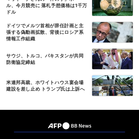
ル、今月競売に 落札予想価格は1千万
ドル
ドイツでメルツ首相が辞任計画と主
張する偽動画拡散、背後にロシア系
情報工作組織
サウジ、トルコ、パキスタンが共同
防衛協定締結
米連邦高裁、ホワイトハウス宴会場
建設を差し止め トランプ氏は上訴へ