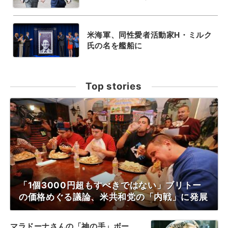
米海軍、同性愛者活動家H・ミルク
氏の名を艦船に
Top stories
「1個3000円超もすべきではない」ブリトー
の価格めぐる議論、米共和党の「内戦」に発展
マラドーナさんの「神の手」ボー