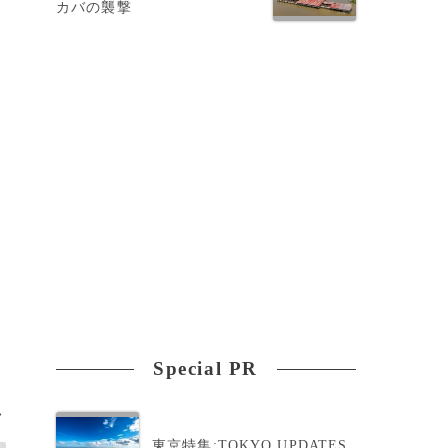
カバの襲撃
Special PR
>
東京特集:TOKYO UPDATES