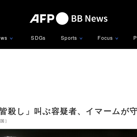
ews
SDGs
Sports
Focus
P
∨
∨
∨
ム皆殺し」叫ぶ容疑者、イマームが
英国
]