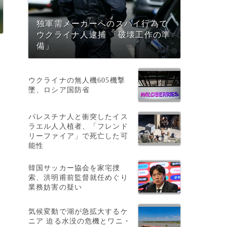
独軍需メーカーへのスパイ行為で
ウクライナ人逮捕 「破壊工作の準
備」
撮
ウクライナの無人機605機撃
墜、ロシア国防省
パレスチナ人と衝突したイス
ラエル人入植者、「フレンド
リーファイア」で死亡した可
能性
韓国サッカー協会を家宅捜
索、洪明甫前監督就任めぐり
業務妨害の疑い
k
気候変動で湖が急拡大するケ
ニア 迫る水没の危機とワニ・