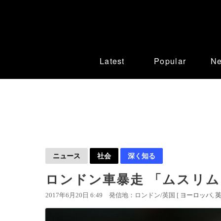
Latest
Popular
N
ニュース
社会
深く知る
ロンドン車暴走 「ムスリ
2017年6月20日 6:49
発信地：ロンドン/英国 [
ヨーロッパ