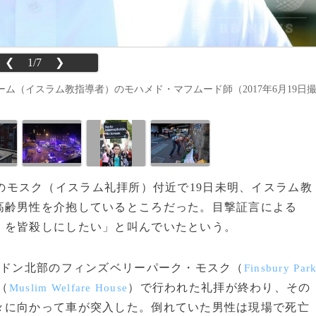
❮
1/7
❯
ム（イスラム教指導者）のモハメド・マフムード師（2017年6月19日
のモスク（イスラム礼拝所）付近で19日未明、イスラム教
高齢男性を介抱しているところだった。目撃証言による
）を皆殺しにしたい」と叫んでいたという。
ンドン北部のフィンズベリーパーク・モスク（
Finsbury Par
（
）で行われた礼拝が終わり、その
Muslim Welfare House
々に向かって車が突入した。倒れていた男性は現場で死亡