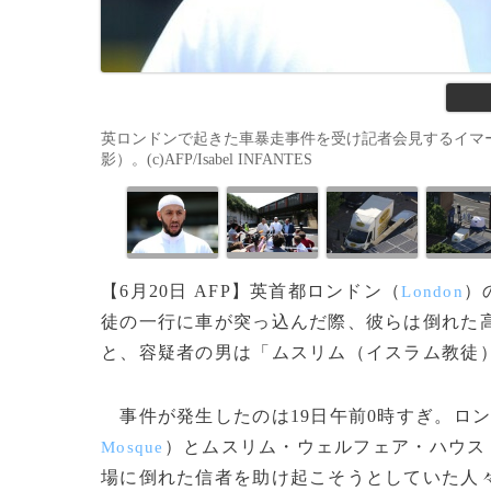
英ロンドンで起きた車暴走事件を受け記者会見するイマー
影）。(c)AFP/Isabel INFANTES
【6月20日 AFP】英首都ロンドン（
）
London
徒の一行に車が突っ込んだ際、彼らは倒れた
と、容疑者の男は「ムスリム（イスラム教徒
事件が発生したのは19日午前0時すぎ。ロ
）とムスリム・ウェルフェア・ハウス
Mosque
場に倒れた信者を助け起こそうとしていた人