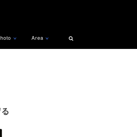
hoto
Area
∨
∨
守る