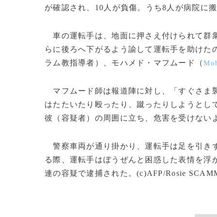
が確認され、10人が負傷。うち8人が病院に
車の運転手は、地面に押さえ付けられて群衆
らに後ろへ下がるよう諭して運転手を助けた
ラム教指導者）、モハメド・マフムード（
Mo
マフムード師は報道陣に対し、「すぐさま襲
はたたいたり殴ったり、蹴ったりしようとし
彼（容疑者）の周囲に立ち、危害を受けない
警察車両が通り掛かり、運転手は足を引きず
る際、運転手はぼうぜんと困惑した表情を浮か
連の容疑で逮捕された。(c)AFP/Rosie SCAM