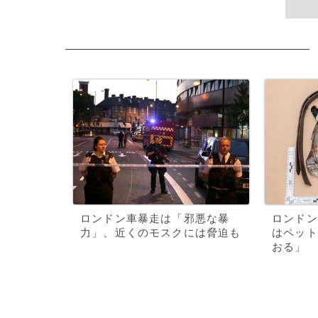
ロンドン車暴走は「邪悪な暴
ロンドン
力」、近くのモスクには脅迫も
はペット
おる」