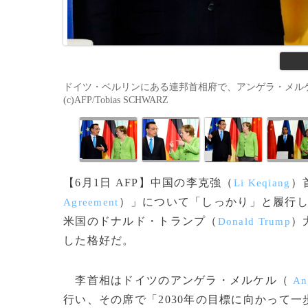
ドイツ・ベルリンにある連邦首相府で、アンゲラ・メルケ
(c)AFP/Tobias SCHWARZ
【6月1日 AFP】中国の李克強（
）
Li Keqiang
）」について「しっかり」と履行
Agreement
米国のドナルド・トランプ（
）
Donald Trump
した格好だ。
李首相はドイツのアンゲラ・メルケル（
Ang
行い、その席で「2030年の目標に向かって