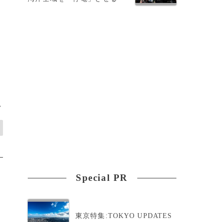
>
Special PR
東京特集:TOKYO UPDATES