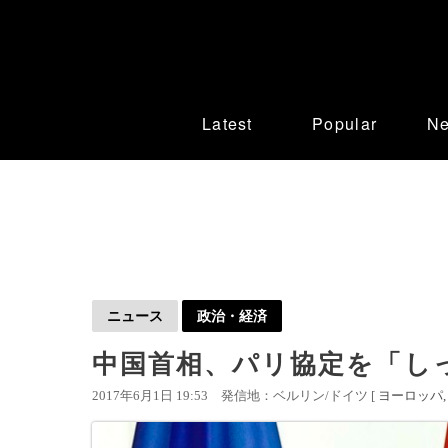
Latest
Popular
N
ニュース
政治・経済
中国首相、パリ協定を「し
2017年6月1日 19:53
発信地：ベルリン/ドイツ [
ヨーロッパ