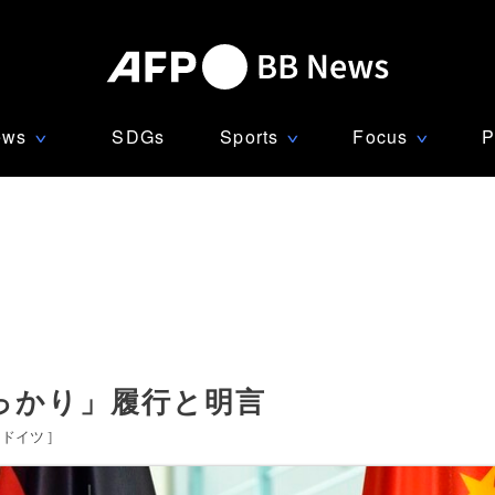
ews
SDGs
Sports
Focus
P
∨
∨
∨
っかり」履行と明言
ドイツ
]