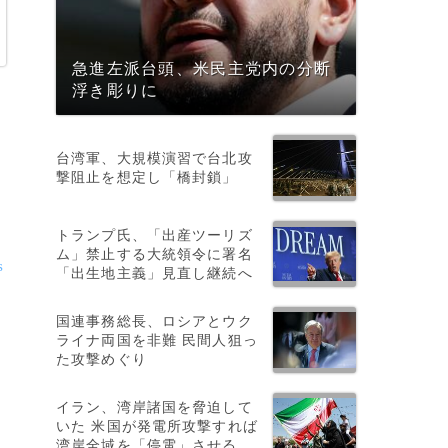
急進左派台頭、米民主党内の分断
浮き彫りに
台湾軍、大規模演習で台北攻
撃阻止を想定し「橋封鎖」
トランプ氏、「出産ツーリズ
ム」禁止する大統領令に署名
s
「出生地主義」見直し継続へ
、
国連事務総長、ロシアとウク
ライナ両国を非難 民間人狙っ
た攻撃めぐり
イラン、湾岸諸国を脅迫して
を
いた 米国が発電所攻撃すれば
湾岸全域を「停電」させる