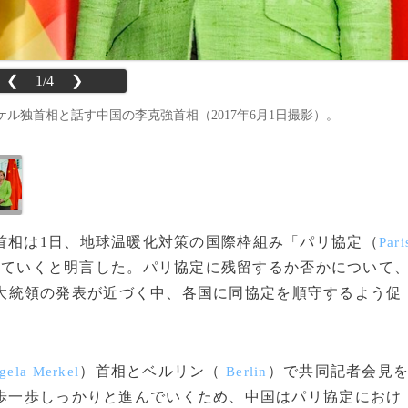
❮
1/4
❯
ル独首相と話す中国の李克強首相（2017年6月1日撮影）。
首相は1日、地球温暖化対策の国際枠組み「パリ協定（
Pari
していくと明言した。パリ協定に残留するか否かについて
大統領の発表が近づく中、各国に同協定を順守するよう促
）首相とベルリン（
）で共同記者会見
ela Merkel
Berlin
一歩一歩しっかりと進んでいくため、中国はパリ協定におけ