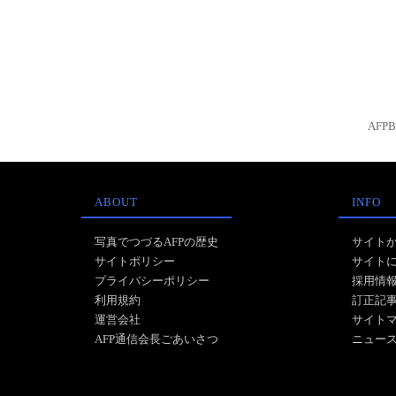
AFP
ABOUT
INFO
写真でつづるAFPの歴史
サイト
サイトポリシー
サイト
プライバシーポリシー
採用情
利用規約
訂正記
運営会社
サイト
AFP通信会長ごあいさつ
ニュー