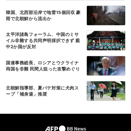
韓国、北西部沿岸で地雷15個回収 豪
雨で北朝鮮から流出か
太平洋諸島フォーラム、中国のミサ
イル非難する共同声明採択できず 親
中2か国が反対
国連事務総長、ロシアとウクライナ
両国を非難 民間人狙った攻撃めぐり
北朝鮮指導部、夏バテ対策に犬肉ス
ープ「補身湯」推奨