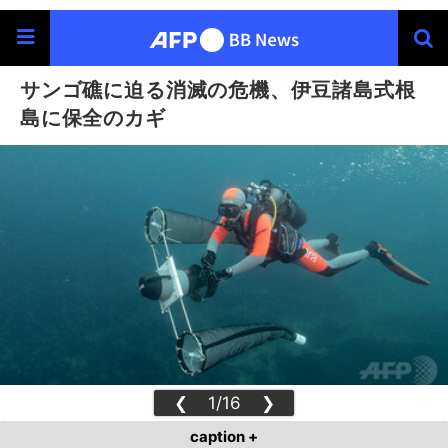
サンゴ礁に迫る消滅の危機、伊豆諸島式根
島に保全のカギ
❮
1/16
❯
caption +