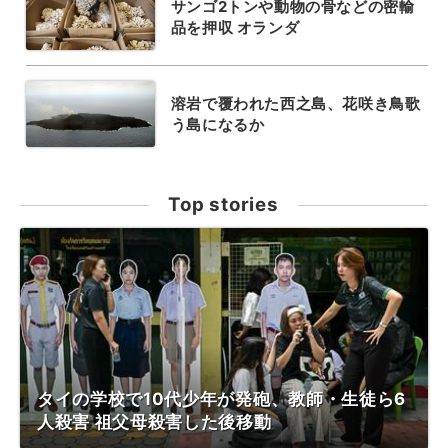
サンゴ2トンや動物の骨などの密輸
品を押収 オランダ
溶岩で覆われた西之島、花咲き鳥歌
う島になるか
Top stories
タイの学校で10代少年が発砲、教師・生徒ら6
人殺害 祖父母殺害した後移動