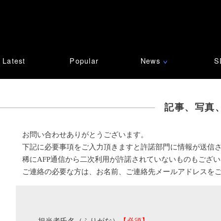
Latest
Popular
News
S
∨
記事、写真
お問い合わせありがとうございます。
下記に必要事項をご入力頂きますと許諾部門に情報が送信
稀にAFP通信から二次利用が許諾されていないものもござ
ご連絡の必要な方は、お名前、ご連絡先メールアドレスを