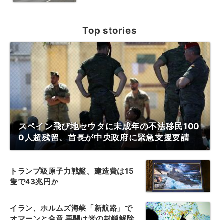
Top stories
スペイン飛び地セウタに未成年の不法移民100
0人超残留、首長が中央政府に緊急支援要請
トランプ級原子力戦艦、建造費は15
隻で43兆円か
イラン、ホルムズ海峡「新航路」で
オマーンと合意 再開は米の封鎖解除