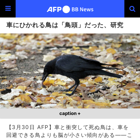
車にひかれる鳥は「鳥頭」だった、研究
caption +
【3月30日 AFP】車と衝突して死ぬ鳥は、車を
回避できる鳥よりも脳が小さい傾向がある――こ