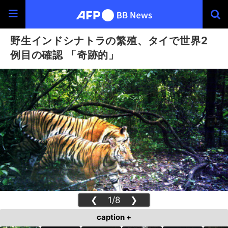
野生インドシナトラの繁殖、タイで世界2
例目の確認 「奇跡的」
❮
1/8
❯
caption +