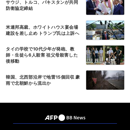
サウジ、トルコ、パキスタンが共同
防衛協定締結
米連邦高裁、ホワイトハウス宴会場
建設を差し止め トランプ氏は上訴へ
タイの学校で10代少年が発砲、教
師・生徒ら6人殺害 祖父母殺害した
後移動
韓国、北西部沿岸で地雷15個回収 豪
雨で北朝鮮から流出か