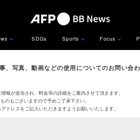
ews
SDGs
Sports
Focus
P
∨
∨
∨
事、写真、動画などの使用についてのお問い合
に情報が送信され、料金等の詳細をご案内させて頂きます。
いものもございますので予めご了承下さい。
ルアドレスをご記入いただきますようお願いいたします。