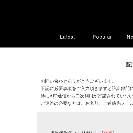
Latest
Popular
N
記
お問い合わせありがとうございます。
下記に必要事項をご入力頂きますと許諾部門
稀にAFP通信から二次利用が許諾されていな
ご連絡の必要な方は、お名前、ご連絡先メー