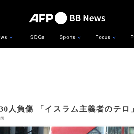
ews
SDGs
Sports
Focus
P
∨
∨
∨
30人負傷 「イスラム主義者のテロ
英国
]