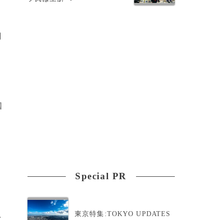
関
傷
国
国
れ
Special PR
東京特集:TOKYO UPDATES
>