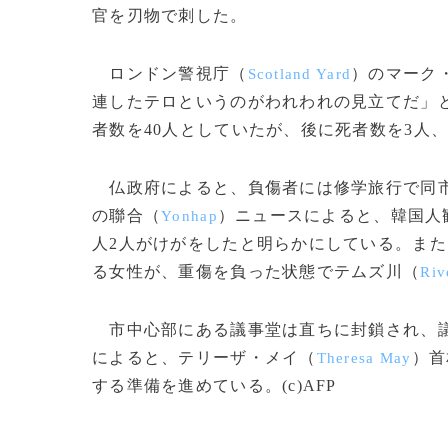
官を刃物で刺した。
ロンドン警視庁（
）のマーク
Scotland Yard
連したテロというのがわれわれの見立てだ」
者数を40人としていたが、後に死者数を3人
仏政府によると、負傷者には修学旅行で同市
の聯合（
）ニュースによると、韓国人
Yonhap
人2人がけがをしたと明らかにしている。ま
る女性が、重傷を負った状態でテムズ川（
Riv
市中心部にある議事堂は直ちに封鎖され、議
によると、テリーザ・メイ（
）首
Theresa May
する準備を進めている。(c)AFP