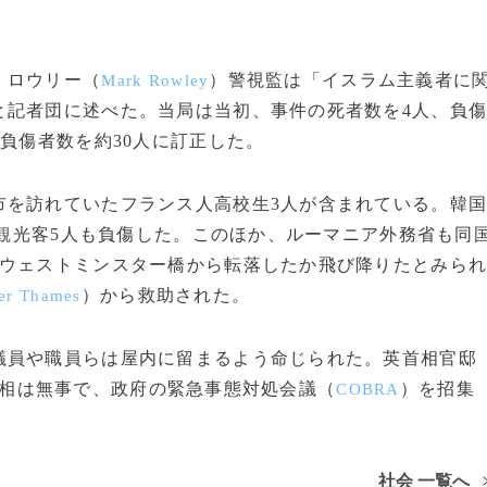
・ロウリー（
）警視監は「イスラム主義者に
Mark Rowley
と記者団に述べた。当局は当初、事件の死者数を4人、負
、負傷者数を約30人に訂正した。
を訪れていたフランス人高校生3人が含まれている。韓
観光客5人も負傷した。このほか、ルーマニア外務省も同
たウェストミンスター橋から転落したか飛び降りたとみら
）から救助された。
er Thames
員や職員らは屋内に留まるよう命じられた。英首相官邸
相は無事で、政府の緊急事態対処会議（
）を招集
COBRA
社会 一覧へ