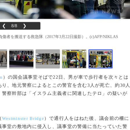
❮
8/8
❯
搬送する救急隊（2017年3月22日撮影）。(c)AFP/NIKLAS
）の国会議事堂そばで22日、男が車で歩行者を次々とは
on
り、地元警察によるとこの警官を含む3人が死亡、約30
。警察幹部は「イスラム主義者に関連したテロ」の疑いが
（
）で通行人をはねた後、議会前の柵に
Westminster Bridge
議事堂の敷地内に侵入し、議事堂の警備に当たっていた警