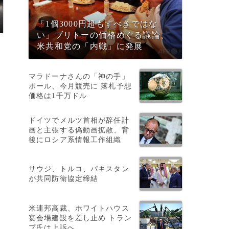
「1個3000円超もすべきではな
い」ブリトーの価格めぐる議論、
米共和党の「内戦」に発展
マラドーナさんの「神の手」
ボール、今月競売に 落札予想
価格は1千万ドル
ドイツでメルツ首相が辞任計
画と主張する偽動画拡散、背
後にロシア系情報工作組織
人
サウジ、トルコ、パキスタン
が共同防衛協定締結
米連邦高裁、ホワイトハウス
宴会場建設を差し止め トラン
プ氏は上訴へ