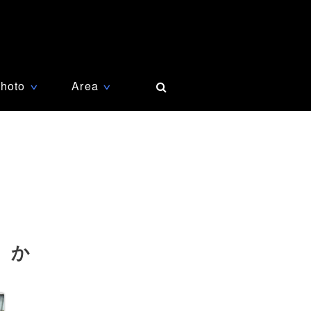
hoto
Area
∨
∨
」か