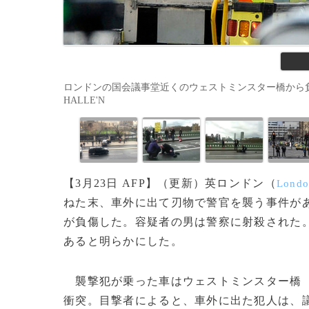
ロンドンの国会議事堂近くのウェストミンスター橋から負傷者を
HALLE'N
【3月23日 AFP】（更新）英ロンドン（
Lond
ねた末、車外に出て刃物で警官を襲う事件があ
が負傷した。容疑者の男は警察に射殺された
あると明らかにした。
襲撃犯が乗った車はウェストミンスター橋
衝突。目撃者によると、車外に出た犯人は、