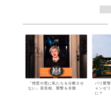
「憎悪や悪に私たちを分断させ
パリ襲撃
ない」英首相、襲撃を非難
ャンゼリ
に？