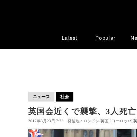
Latest
Popular
N
ニュース
社会
英国会近くで襲撃、3人死亡
2017年3月23日 7:53
発信地：ロンドン/英国 [
ヨーロッパ