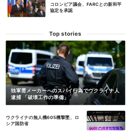
コロンビア議会、FARCとの新和平
協定を承認
Top stories
独軍需メーカーへのスパイ行為でウクライナ人
逮捕 「破壊工作の準備」
ウクライナの無人機605機撃墜、ロ
シア国防省