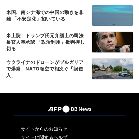
米国、南シナ海での中国の動きを非
難 「不安定化」招いている
米上院、トランプ氏元弁護士の司法
長官人事承認 「政治利用」批判押し
切る
ウクライナのドローンがブルガリア
で爆発、NATO領空で相次ぐ「誤侵
入」
サイトからのお知らせ
サイトに関するヘルプ