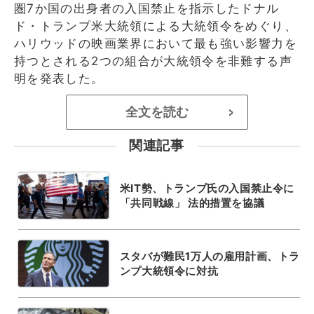
圏7か国の出身者の入国禁止を指示したドナル
ド・トランプ米大統領による大統領令をめぐり、
ハリウッドの映画業界において最も強い影響力を
持つとされる2つの組合が大統領令を非難する声
明を発表した。
全文を読む
>
関連記事
米IT勢、トランプ氏の入国禁止令に
「共同戦線」 法的措置を協議
スタバが難民1万人の雇用計画、トラ
ンプ大統領令に対抗