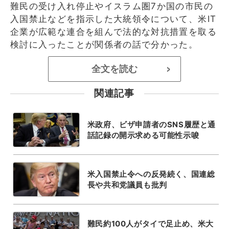
難民の受け入れ停止やイスラム圏7か国の市民の
入国禁止などを指示した大統領令について、米IT
企業が広範な連合を組んで法的な対抗措置を取る
検討に入ったことが関係者の話で分かった。
全文を読む
>
関連記事
米政府、ビザ申請者のSNS履歴と通
話記録の開示求める可能性示唆
米入国禁止令への反発続く、国連総
長や共和党議員も批判
難民約100人がタイで足止め、米大