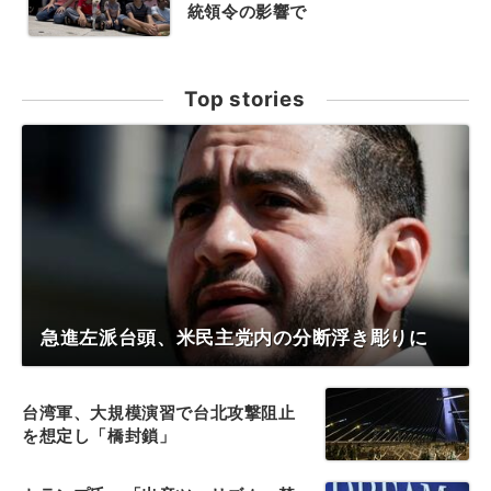
統領令の影響で
Top stories
急進左派台頭、米民主党内の分断浮き彫りに
台湾軍、大規模演習で台北攻撃阻止
を想定し「橋封鎖」