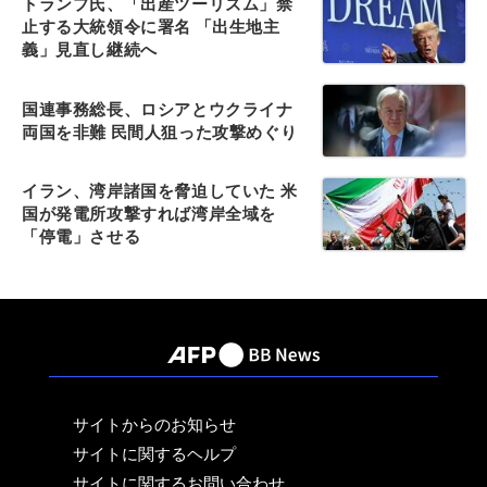
トランプ氏、「出産ツーリズム」禁
止する大統領令に署名 「出生地主
義」見直し継続へ
国連事務総長、ロシアとウクライナ
両国を非難 民間人狙った攻撃めぐり
イラン、湾岸諸国を脅迫していた 米
国が発電所攻撃すれば湾岸全域を
「停電」させる
サイトからのお知らせ
サイトに関するヘルプ
サイトに関するお問い合わせ