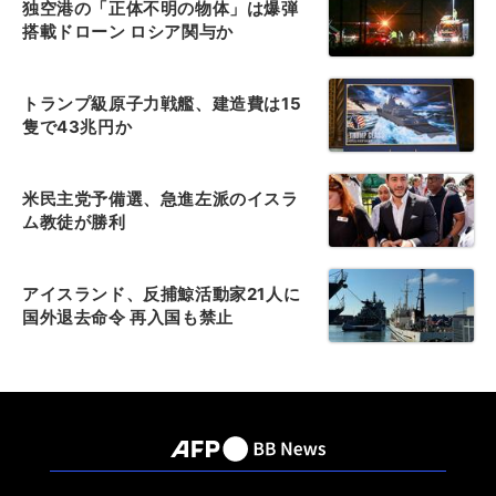
独空港の「正体不明の物体」は爆弾
搭載ドローン ロシア関与か
トランプ級原子力戦艦、建造費は15
隻で43兆円か
米民主党予備選、急進左派のイスラ
ム教徒が勝利
アイスランド、反捕鯨活動家21人に
国外退去命令 再入国も禁止