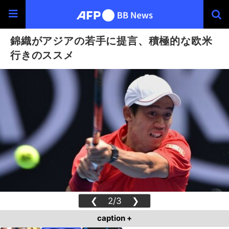
錦織がアジアの若手に提言、積極的な欧米
行きのススメ
❮
2/3
❯
caption +