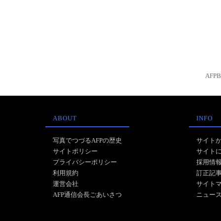
AFP
ABOUT
INFO
写真でつづるAFPの歴史
サイト
サイトポリシー
サイト
プライバシーポリシー
採用情
利用規約
訂正記
運営会社
サイト
AFP通信会長ごあいさつ
ニュー