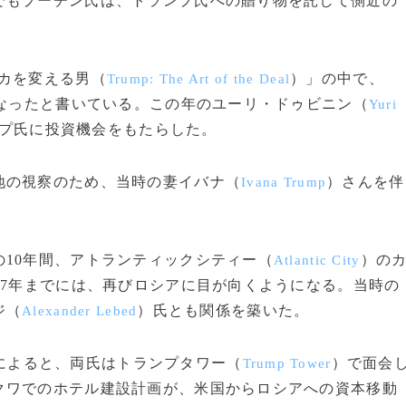
もプーチン氏は、トランプ氏への贈り物を託して側近の
カを変える男（
）」の中で、
Trump: The Art of the Deal
になったと書いている。この年のユーリ・ドゥビニン（
Yuri
プ氏に投資機会をもたらした。
の視察のため、当時の妻イバナ（
）さんを伴
Ivana Trump
10年間、アトランティックシティー（
）の
Atlantic City
97年までには、再びロシアに目が向くようになる。当時の
ジ（
）氏とも関係を築いた。
Alexander Lebed
によると、両氏はトランプタワー（
）で面会
Trump Tower
クワでのホテル建設計画が、米国からロシアへの資本移動