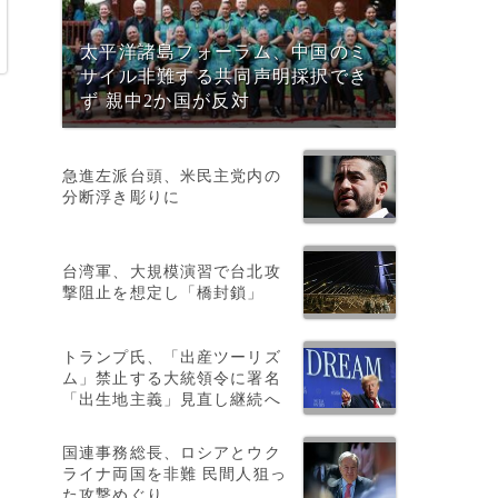
太平洋諸島フォーラム、中国のミ
サイル非難する共同声明採択でき
ず 親中2か国が反対
急進左派台頭、米民主党内の
分断浮き彫りに
台湾軍、大規模演習で台北攻
、
撃阻止を想定し「橋封鎖」
トランプ氏、「出産ツーリズ
ム」禁止する大統領令に署名
「出生地主義」見直し継続へ
国連事務総長、ロシアとウク
ライナ両国を非難 民間人狙っ
た攻撃めぐり