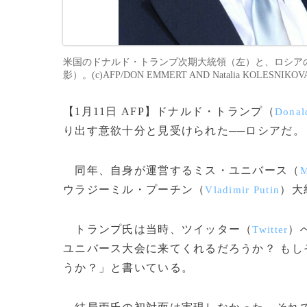
米国のドナルド・トランプ次期大統領（左）と、ロシアのウラ
影）。(c)AFP/DON EMMERT AND Natalia KOLESNIKOV
【1月11日 AFP】ドナルド・トランプ（
Donal
り出す意欲十分と見受けられた──ロシアだ。
同年、自身が運営するミス・ユニバース（
M
ウラジーミル・プーチン（
）大
Vladimir Putin
トランプ氏は当時、ツイッター（
）
Twitter
ユニバース大会に来てくれるだろうか？ も
うか？」と書いている。