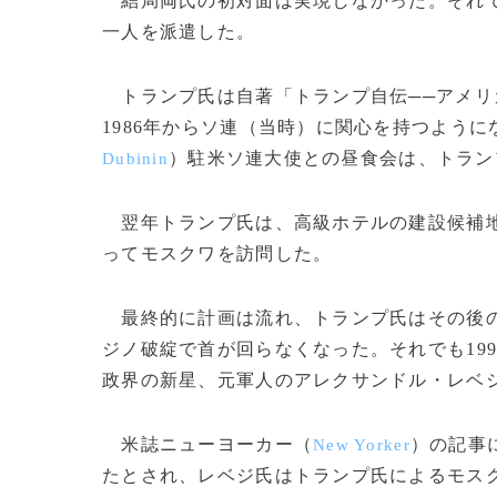
結局両氏の初対面は実現しなかった。それで
一人を派遣した。
トランプ氏は自著「トランプ自伝──アメリ
1986年からソ連（当時）に関心を持つよう
）駐米ソ連大使との昼食会は、トラン
Dubinin
翌年トランプ氏は、高級ホテルの建設候補地
ってモスクワを訪問した。
最終的に計画は流れ、トランプ氏はその後の
ジノ破綻で首が回らなくなった。それでも19
政界の新星、元軍人のアレクサンドル・レベ
米誌ニューヨーカー（
）の記事
New Yorker
たとされ、レベジ氏はトランプ氏によるモス