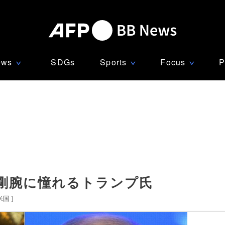
ews
SDGs
Sports
Focus
P
∨
∨
∨
剛腕に憧れるトランプ氏
米国
]