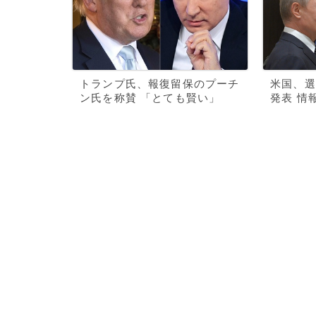
トランプ氏、報復留保のプーチ
米国、選
ン氏を称賛 「とても賢い」
発表 情