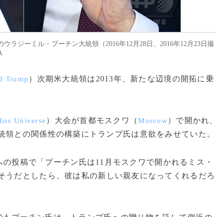
ジーミル・プーチン大統領（2016年12月28日、2016年12月23日撮
A
）次期米大統領は2013年、新たな辺境の開拓に乗
d Trump
）大会が首都モスクワ（
）で開かれ
iss Universe
Moscow
統領との関係性の構築にトランプ氏は意欲をみせていた。
への投稿で「プーチン氏は11月モスクワで開かれるミス・
しそうだとしたら、彼は私の新しい親友になってくれるだろ