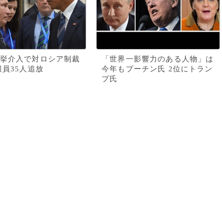
挙介入で対ロシア制裁
「世界一影響力のある人物」は
報員35人追放
今年もプーチン氏 2位にトラン
プ氏