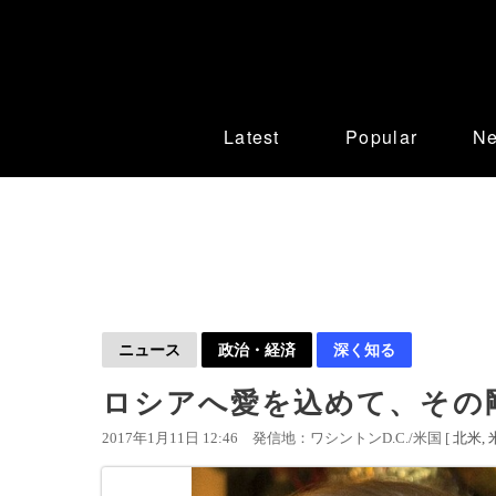
Latest
Popular
N
ニュース
政治・経済
深く知る
ロシアへ愛を込めて、その
2017年1月11日 12:46
発信地：ワシントンD.C./米国 [
北米