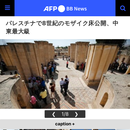
パレスチナで8世紀のモザイク床公開、中
東最大級
❮
1/8
❯
caption +