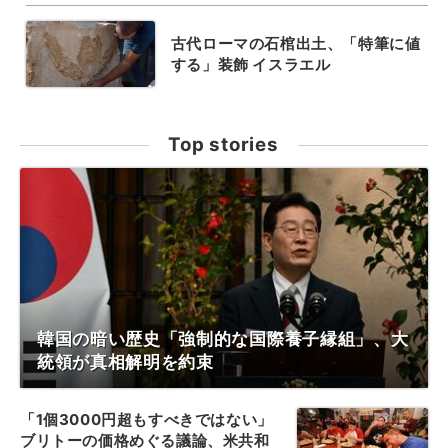
古代ローマの石棺出土、「特筆に値
する」装飾 イスラエル
Top stories
韓国の暗い歴史「強制的な国際養子縁組」、大
統領が真相解明を約束
「1個3000円超もすべきではない」
ブリトーの価格めぐる議論、米共和