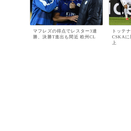
マフレズの得点でレスター3連
トッテナ
勝、決勝T進出も間近 欧州CL
CSKA
上