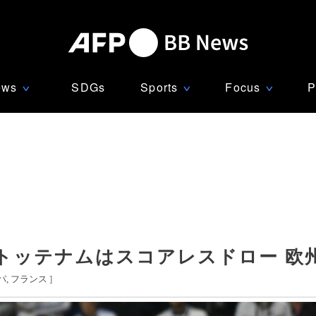
ews
SDGs
Sports
Focus
P
∨
∨
∨
トッテナムはスコアレスドロー 欧州
パ
フランス
]