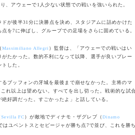
なり、アウェーで1人少ない状態での戦いを強いられた。
ドが後半31分に決勝点を決め、スタジアムに詰めかけた
ち点を7に伸ばし、グループでの足場をさらに固めている
（
）監督は、「アウェーでの戦いはい
Massimiliano Allegri
りがたかった。数的不利になって以降、選手が良いプレー
ントした。
るブッフォンの牙城を最後まで崩せなかった。主将のマ
「これ以上は望めない。すべてを出し切った。戦術的な試
が絶好調だった。すごかったよ」と話している。
（
）が敵地でディナモ・ザグレブ（
Sevilla FC
Dinamo
Hではユベントスとセビージャが勝ち点7で並び、これを勝