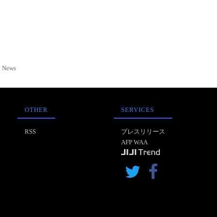
News
OTHER
SERVICES
RSS
プレスリリース
AFP WAA