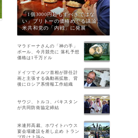
「1個3000円超もすべきではな
い」ブリトーの価格めぐる議論、
米共和党の「内戦」に発展
マラドーナさんの「神の手」
ボール、今月競売に 落札予想
価格は1千万ドル
ドイツでメルツ首相が辞任計
画と主張する偽動画拡散、背
後にロシア系情報工作組織
サウジ、トルコ、パキスタン
が共同防衛協定締結
米連邦高裁、ホワイトハウス
宴会場建設を差し止め トラン
プ氏は上訴へ