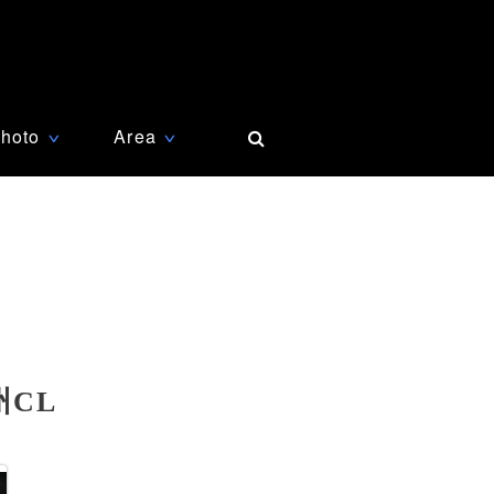
hoto
Area
∨
∨
CL