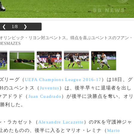
❮
1/8
❯
、オリンピック・リヨン対ユベントス。得点を喜ぶユベントスのフアン・
DESMAZES
ンズリーグ（
）は18日、グ
UEFA Champions League 2016-17
Hのユベントス（
）は、後半早々に退場者を出し
Juventus
クアドラド（
）が後半に決勝点を奪い、オリ
Juan Cuadrado
で勝利した。
レ・ラカゼット（
）のPKを守護神ジャ
Alexandre Lacazette
止めたものの、後半に入るとマリオ・レミナ（
Mario