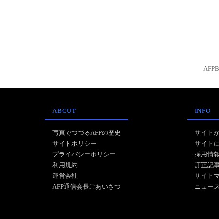
AFP
ABOUT
INFO
写真でつづるAFPの歴史
サイト
サイトポリシー
サイト
プライバシーポリシー
採用情
利用規約
訂正記
運営会社
サイト
AFP通信会長ごあいさつ
ニュー