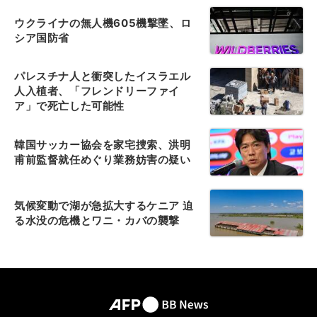
ウクライナの無人機605機撃墜、ロ
シア国防省
パレスチナ人と衝突したイスラエル
人入植者、「フレンドリーファイ
ア」で死亡した可能性
韓国サッカー協会を家宅捜索、洪明
甫前監督就任めぐり業務妨害の疑い
気候変動で湖が急拡大するケニア 迫
る水没の危機とワニ・カバの襲撃