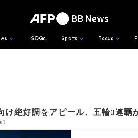
ews
SDGs
Sports
Focus
P
∨
∨
∨
向け絶好調をアピール、五輪3連覇
国
]