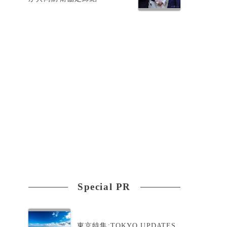
、
Special PR
東京特集:TOKYO UPDATES