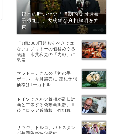
韓国の暗い歴史「強制的な国際養
子縁組」、大統領が真相解明を約
束
月
「1個3000円超もすべきでは
ない」ブリトーの価格めぐる
議論、米共和党の「内戦」に
発展
マラドーナさんの「神の手」
ボール、今月競売に 落札予想
）
価格は1千万ドル
ドイツでメルツ首相が辞任計
画と主張する偽動画拡散、背
後にロシア系情報工作組織
サウジ、トルコ、パキスタン
が共同防衛協定締結