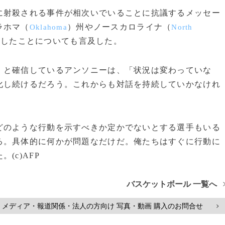
射殺される事件が相次いでいることに抗議するメッセー
ラホマ（
）州やノースカロライナ（
Oklahoma
North
展したことについても言及した。
と確信しているアンソニーは、「状況は変わっていな
化し続けるだろう。これからも対話を持続していかなけれ
のような行動を示すべきか定かでないとする選手もいる
る。具体的に何かが問題なだけだ。俺たちはすぐに行動に
(c)AFP
バスケットボール 一覧へ
メディア・報道関係・法人の方向け 写真・動画 購入のお問合せ
>