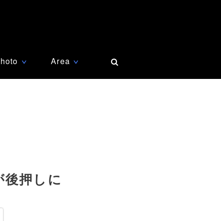
hoto
Area
∨
∨
が後押しに