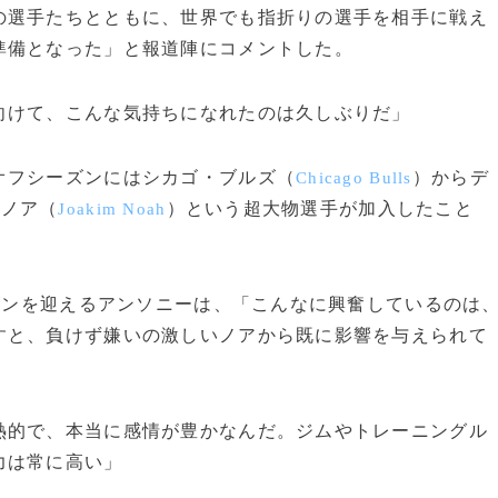
の選手たちとともに、世界でも指折りの選手を相手に戦え
準備となった」と報道陣にコメントした。
向けて、こんな気持ちになれたのは久しぶりだ」
フシーズンにはシカゴ・ブルズ（
）からデ
Chicago Bulls
・ノア（
）という超大物選手が加入したこと
Joakim Noah
ズンを迎えるアンソニーは、「こんなに興奮しているのは
すと、負けず嫌いの激しいノアから既に影響を与えられて
熱的で、本当に感情が豊かなんだ。ジムやトレーニングル
力は常に高い」