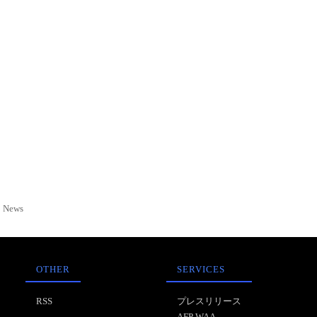
News
OTHER
SERVICES
RSS
プレスリリース
AFP WAA