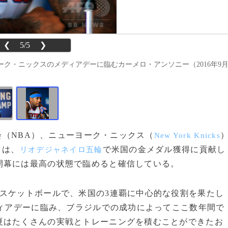
❮
5/5
❯
ク・ニックスのメディアデーに臨むカーメロ・アンソニー（2016年9
協会（NBA）、ニューヨーク・ニックス（
New York Knicks
）は、
で米国の金メダル獲得に貢献し
リオデジャネイロ五輪
開幕には最高の状態で臨めると確信している。
スケットボールで、米国の3連覇に中心的な役割を果たし
ディアデーに臨み、ブラジルでの成功によってここ数年間で
夏はたくさんの実戦とトレーニングを積むことができたお