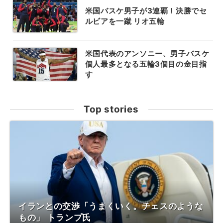
米国バスケ男子が3連覇！決勝でセ
ルビアを一蹴 リオ五輪
米国代表のアンソニー、男子バスケ
個人最多となる五輪3個目の金目指
す
Top stories
イランとの交渉「うまくいく。チェスのような
もの」 トランプ氏