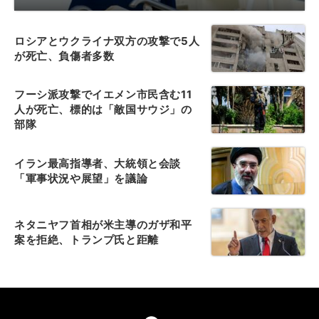
ロシアとウクライナ双方の攻撃で5人
が死亡、負傷者多数
フーシ派攻撃でイエメン市民含む11
人が死亡、標的は「敵国サウジ」の
部隊
イラン最高指導者、大統領と会談
「軍事状況や展望」を議論
ネタニヤフ首相が米主導のガザ和平
案を拒絶、トランプ氏と距離