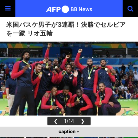
米国バスケ男子が3連覇！決勝でセルビア
を一蹴 リオ五輪
❮
1/14
❯
caption +