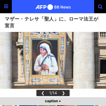
マザー・テレサ「聖人」に、ローマ法王が
宣言
❮
1/14
❯
caption +