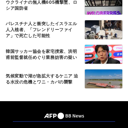
ウクライナの無人機605機撃墜、ロ
シア国防省
パレスチナ人と衝突したイスラエル
人入植者、「フレンドリーファイ
ア」で死亡した可能性
韓国サッカー協会を家宅捜索、洪明
甫前監督就任めぐり業務妨害の疑い
気候変動で湖が急拡大するケニア 迫
る水没の危機とワニ・カバの襲撃