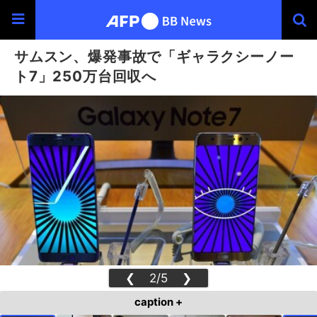
サムスン、爆発事故で「ギャラクシーノー
ト7」250万台回収へ
❮
2/5
❯
caption +