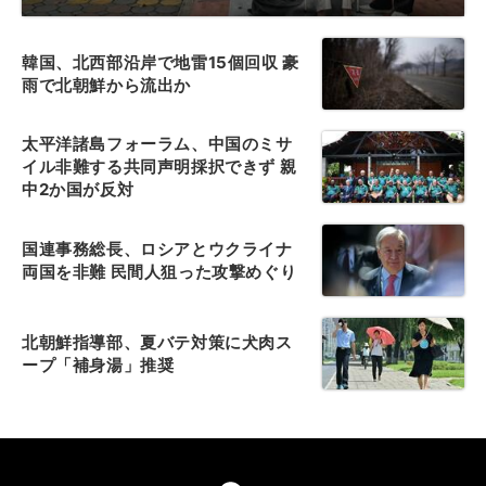
韓国、北西部沿岸で地雷15個回収 豪
雨で北朝鮮から流出か
太平洋諸島フォーラム、中国のミサ
イル非難する共同声明採択できず 親
中2か国が反対
国連事務総長、ロシアとウクライナ
両国を非難 民間人狙った攻撃めぐり
北朝鮮指導部、夏バテ対策に犬肉ス
ープ「補身湯」推奨