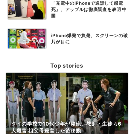
「充電中のiPhoneで通話して感電
死」、アップルは徹底調査を表明 中
国
iPhone爆発で負傷、スクリーンの破
片が目に
Top stories
タイの学校で10代少年が発砲、教師・生徒ら6
人殺害 祖父母殺害した後移動