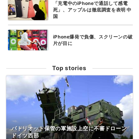
「充電中のiPhoneで通話して感電
死」、アップルは徹底調査を表明 中
国
iPhone爆発で負傷、スクリーンの破
片が目に
Top stories
パトリオット保管の軍施設上空に不審ドローン
ドイツ西部