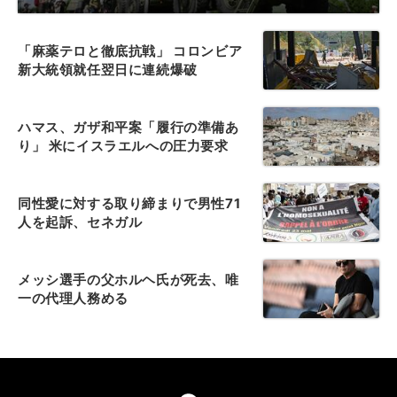
「麻薬テロと徹底抗戦」 コロンビア
新大統領就任翌日に連続爆破
ハマス、ガザ和平案「履行の準備あ
り」 米にイスラエルへの圧力要求
同性愛に対する取り締まりで男性71
人を起訴、セネガル
メッシ選手の父ホルヘ氏が死去、唯
一の代理人務める