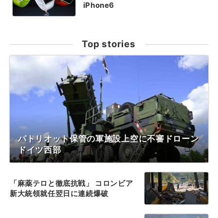
iPhone6
Top stories
パトリオット保管の軍施設上空に不審ドローン
ドイツ西部
「麻薬テロと徹底抗戦」 コロンビア
新大統領就任翌日に連続爆破