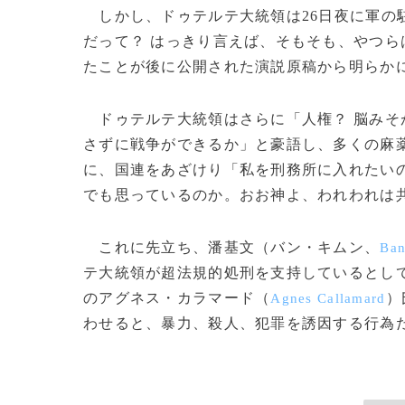
しかし、ドゥテルテ大統領は26日夜に軍の
だって？ はっきり言えば、そもそも、やつら
たことが後に公開された演説原稿から明らか
ドゥテルテ大統領はさらに「人権？ 脳みそ
さずに戦争ができるか」と豪語し、多くの麻
に、国連をあざけり「私を刑務所に入れたい
でも思っているのか。おお神よ、われわれは
これに先立ち、潘基文（バン・キムン、
Ban
テ大統領が超法規的処刑を支持しているとし
のアグネス・カラマード（
）
Agnes Callamard
わせると、暴力、殺人、犯罪を誘因する行為だ」