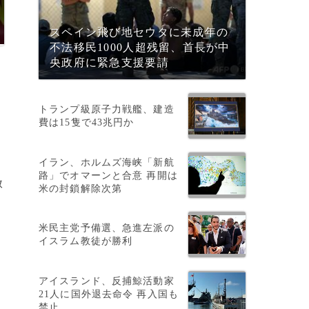
スペイン飛び地セウタに未成年の
不法移民1000人超残留、首長が中
央政府に緊急支援要請
トランプ級原子力戦艦、建造
費は15隻で43兆円か
イラン、ホルムズ海峡「新航
路」でオマーンと合意 再開は
赦
米の封鎖解除次第
米民主党予備選、急進左派の
イスラム教徒が勝利
連
アイスランド、反捕鯨活動家
21人に国外退去命令 再入国も
禁止