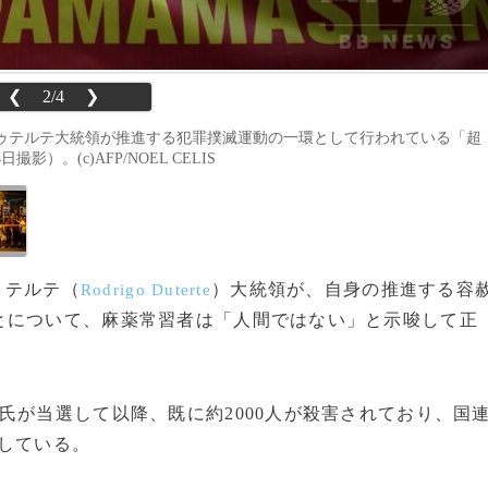
❮
2/4
❯
ゥテルテ大統領が推進する犯罪撲滅運動の一環として行われている「超
）。(c)AFP/NOEL CELIS
ゥテルテ（
）大統領が、自身の推進する容
Rodrigo Duterte
とについて、麻薬常習者は「人間ではない」と示唆して正
が当選して以降、既に約2000人が殺害されており、国
している。