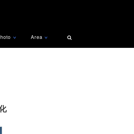
hoto
Area
∨
∨
化