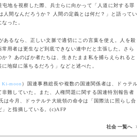
駐屯地を視察した際、兵士らに向かって「人道に対する罪
は人間なんだろうか？ 人間の定義とは何だ？」と語って
になった。
があるなら、正しい文脈で適切にこの言葉を使え。人を殺
薬常用者は更生など到底できない連中だと主張した。さら
のか？ あのばか者たちは、生きたまま私を捕らえられると
共に地獄に落ちるだろう」などと述べた。
）国連事務総長や複数の国連関係者は、ドゥテ
 Ki-moon
て非難していた。また、人権問題に関する国連特別報告者
氏は今月、ドゥテルテ大統領の命令は「国際法に照らし合
と指摘している。(c)AFP
社会 一覧へ