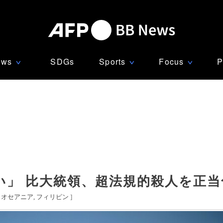
ews
SDGs
Sports
Focus
P
∨
∨
∨
い」 比大統領、超法規的殺人を正当
・オセアニア
フィリピン
]