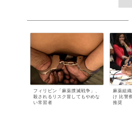
フィリピン「麻薬撲滅戦争」、
麻薬組織
殺されるリスク冒してもやめな
け 比警
い常習者
推奨