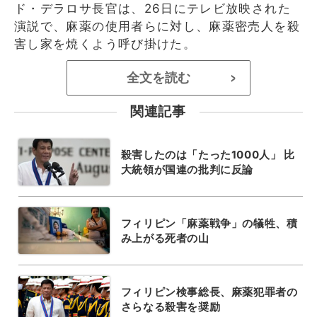
ド・デラロサ長官は、26日にテレビ放映された
演説で、麻薬の使用者らに対し、麻薬密売人を殺
害し家を焼くよう呼び掛けた。
全文を読む
>
関連記事
殺害したのは「たった1000人」 比
大統領が国連の批判に反論
フィリピン「麻薬戦争」の犠牲、積
み上がる死者の山
フィリピン検事総長、麻薬犯罪者の
さらなる殺害を奨励