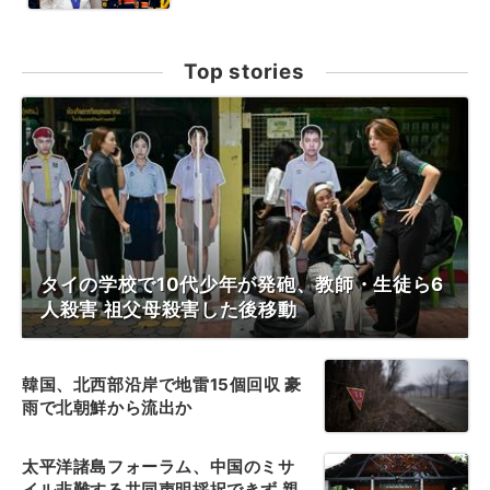
Top stories
タイの学校で10代少年が発砲、教師・生徒ら6
人殺害 祖父母殺害した後移動
韓国、北西部沿岸で地雷15個回収 豪
雨で北朝鮮から流出か
太平洋諸島フォーラム、中国のミサ
イル非難する共同声明採択できず 親