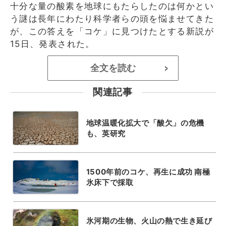
十分な量の酸素を地球にもたらしたのは何かとい
う謎は長年にわたり科学者らの頭を悩ませてきた
が、この答えを「コケ」に見つけたとする新説が
15日、発表された。
全文を読む
>
関連記事
地球温暖化拡大で「酸欠」の危機
も、英研究
1500年前のコケ、再生に成功 南極
氷床下で採取
氷河期の生物、火山の熱で生き延び