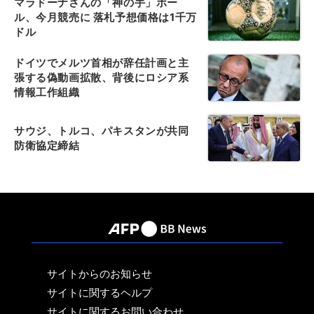
マラドーナさんの「神の手」ボー
ル、今月競売に 落札予想価格は1千万
ドル
ドイツでメルツ首相が辞任計画と主
張する偽動画拡散、背後にロシア系
情報工作組織
サウジ、トルコ、パキスタンが共同
防衛協定締結
サイトからのお知らせ
サイトに関するヘルプ
サイトに関するお問い合わせ