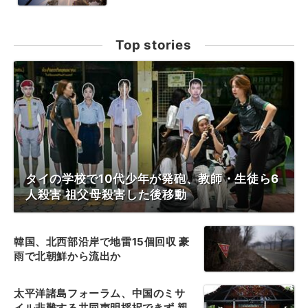
Top stories
タイの学校で10代少年が発砲、教師・生徒ら6
人殺害 祖父母殺害した後移動
韓国、北西部沿岸で地雷15個回収 豪
雨で北朝鮮から流出か
太平洋諸島フォーラム、中国のミサ
イル非難する共同声明採択できず 親