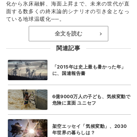
化から氷床融解、海面上昇まで、未来の世代が直
面する数多くの終末論的シナリオの引き金となっ
ている地球温暖化──。
全文を読む
>
関連記事
「2015年は史上最も暑かった年」
に、国連報告書
6億9000万人の子ども、気候変動で
危険に直面 ユニセフ
架空エッセイ「気候変動」、2030
年世界の暮らしは？