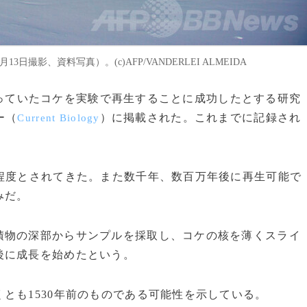
3月13日撮影、資料写真）。(c)AFP/VANDERLEI ALMEIDA
年間凍っていたコケを実験で再生することに成功したとする研究
ー（
）に掲載された。これまでに記録され
Current Biology
程度とされてきた。また数千年、数百万年後に再生可能で
みだ。
物の深部からサンプルを採取し、コケの核を薄くスライ
後に成長を始めたという。
も1530年前のものである可能性を示している。