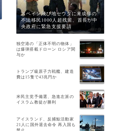
スペイン飛び地セウタに未成年の
不法移民1000人超残留、首長が中
央政府に緊急支援要請
独空港の「正体不明の物体」
は爆弾搭載ドローン ロシア関
与か
トランプ級原子力戦艦、建造
費は15隻で43兆円か
米民主党予備選、急進左派の
イスラム教徒が勝利
アイスランド、反捕鯨活動家
21人に国外退去命令 再入国も
禁止