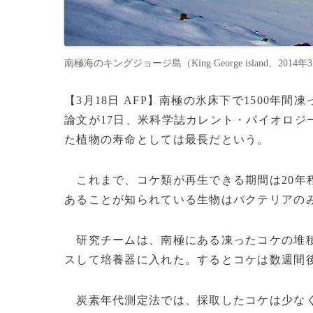
南極海のキングジョージ島（King George island、2014年
【3月18日 AFP】南極の氷床下で1500
論文が17日、米科学誌カレント・バイオロジ
た植物の寿命としては最長だという。
これまで、コケ類が再生できる期間は20年
あることが知られている生物はバクテリアの
研究チームは、南極にある凍ったコケの堆積
スして培養器に入れた。するとコケは数週間
炭素年代測定法では、採取したコケは少なくと