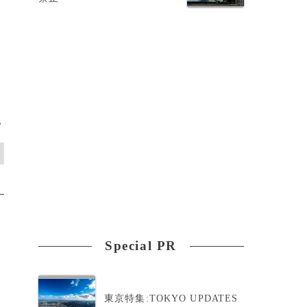
>
Special PR
東京特集:TOKYO UPDATES