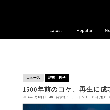
Latest
Popular
N
ニュース
環境・科学
1500年前のコケ、再生に成
2014年3月18日 10:48
発信地：ワシントンD.C./米国 [
北米