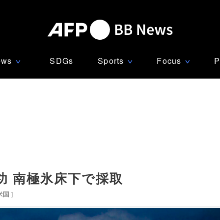
ews
SDGs
Sports
Focus
P
∨
∨
∨
功 南極氷床下で採取
米国
]