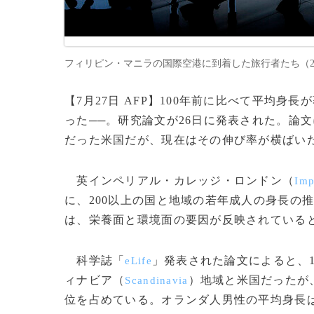
フィリピン・マニラの国際空港に到着した旅行者たち（2016年3
【7月27日 AFP】100年前に比べて平均
った──。研究論文が26日に発表された。論
だった米国だが、現在はその伸び率が横ばい
英インペリアル・カレッジ・ロンドン（
Imp
に、200以上の国と地域の若年成人の身長の
は、栄養面と環境面の要因が反映されている
科学誌「
」発表された論文によると、
eLife
ィナビア（
）地域と米国だったが
Scandinavia
位を占めている。オランダ人男性の平均身長は1