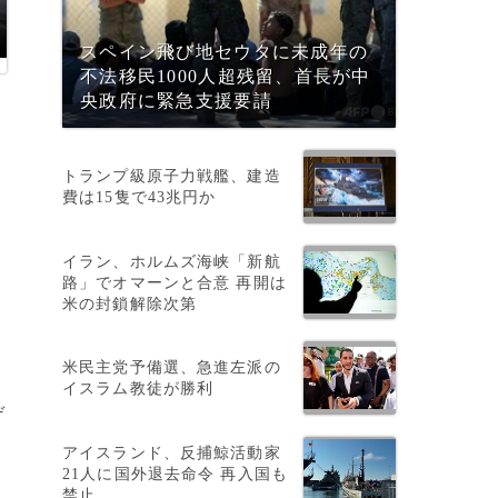
スペイン飛び地セウタに未成年の
不法移民1000人超残留、首長が中
央政府に緊急支援要請
トランプ級原子力戦艦、建造
費は15隻で43兆円か
イラン、ホルムズ海峡「新航
路」でオマーンと合意 再開は
米の封鎖解除次第
果
米民主党予備選、急進左派の
イスラム教徒が勝利
デ
アイスランド、反捕鯨活動家
21人に国外退去命令 再入国も
禁止