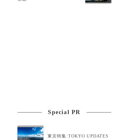
Special PR
ン
東京特集:TOKYO UPDATES