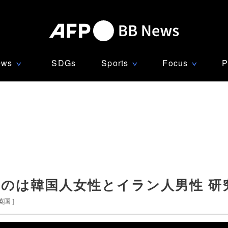
ews
SDGs
Sports
Focus
P
∨
∨
∨
たのは韓国人女性とイラン人男性 研
英国
]