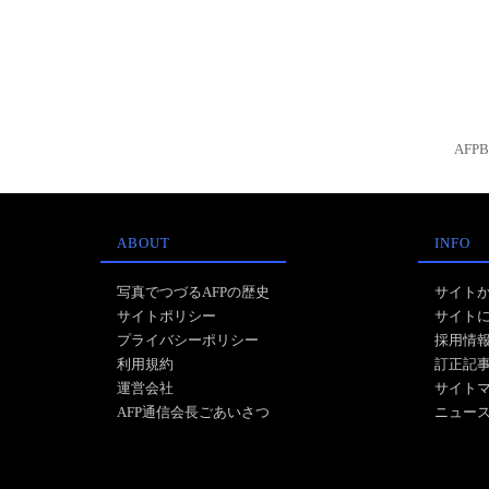
AFP
ABOUT
INFO
写真でつづるAFPの歴史
サイト
サイトポリシー
サイト
プライバシーポリシー
採用情
利用規約
訂正記
運営会社
サイト
AFP通信会長ごあいさつ
ニュー