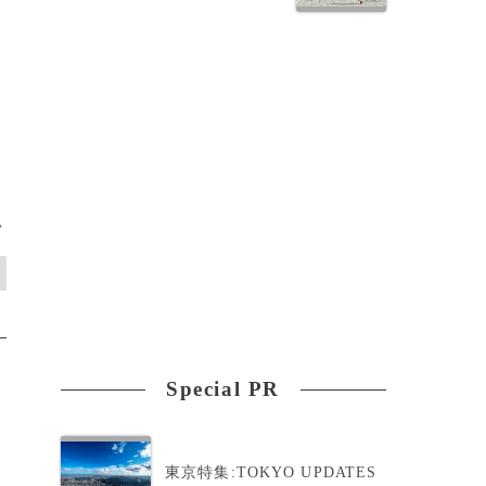
>
Special PR
東京特集:TOKYO UPDATES