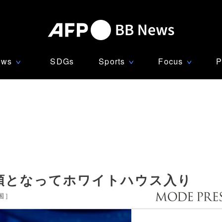
ews
SDGs
Sports
Focus
P
∨
∨
∨
領となってホワイトハウス入り
国
]