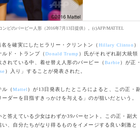
バービー人形（2016年7月13日提供）。(c)AFP/MATTEL
の指名を確実にしたヒラリー・クリントン（
）
Hillary Clinton
ナルド・トランプ（
）氏がそれぞれ副大統領
Donald Trump
汰されている中、着せ替え人形のバービー（
）が正
Barbie
）入り」することが発表された。
se
テル（
）が13日発表したところによると、この正・
Mattel
リーダーを目指すきっかけを与える」のが狙いだという。
と答えている少女はわずか39パーセント。この正・副大
追い、自分たちがなり得るものをイメージする良い刺激と