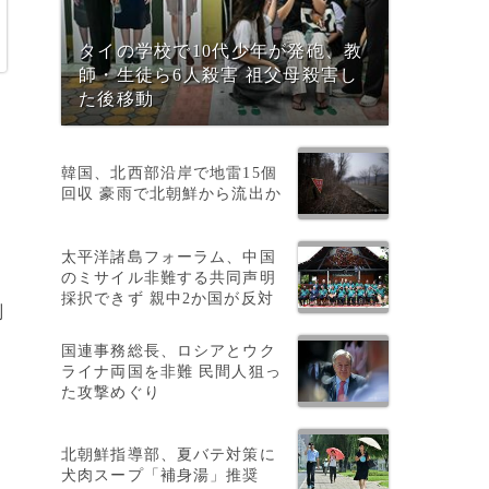
タイの学校で10代少年が発砲、教
師・生徒ら6人殺害 祖父母殺害し
た後移動
韓国、北西部沿岸で地雷15個
回収 豪雨で北朝鮮から流出か
・
太平洋諸島フォーラム、中国
のミサイル非難する共同声明
採択できず 親中2か国が反対
副
国連事務総長、ロシアとウク
ライナ両国を非難 民間人狙っ
た攻撃めぐり
北朝鮮指導部、夏バテ対策に
犬肉スープ「補身湯」推奨