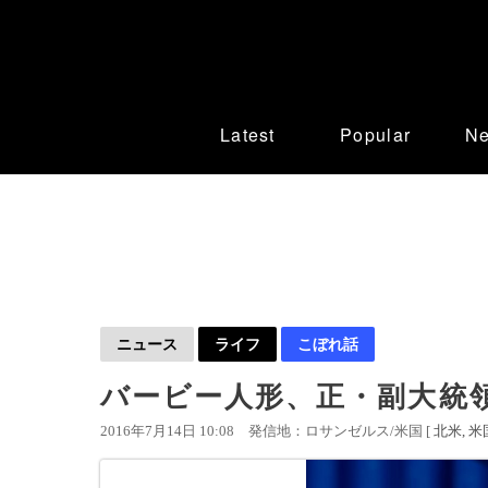
Latest
Popular
N
ニュース
ライフ
こぼれ話
バービー人形、正・副大統
2016年7月14日 10:08
発信地：ロサンゼルス/米国 [
北米
米