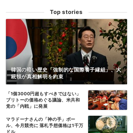
Top stories
韓国の暗い歴史「強制的な国際養子縁組」、大
統領が真相解明を約束
「1個3000円超もすべきではない」
ブリトーの価格めぐる議論、米共和
党の「内戦」に発展
マラドーナさんの「神の手」ボー
ル、今月競売に 落札予想価格は1千万
ドル