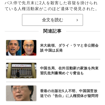
バス停で先月末に2人を殺害した容疑を掛けられ
ている人権活動家がこのほど遺体で発見された。
全文を読む
>
関連記事
米大統領、ダライ・ラマと非公開会
談 中国は反発
中国当局、在外活動家の家族を拘束
習氏批判書簡めぐり脅迫も
香港の出版社5人不明、中国国営放
送での「告白」に人権団体が疑問符