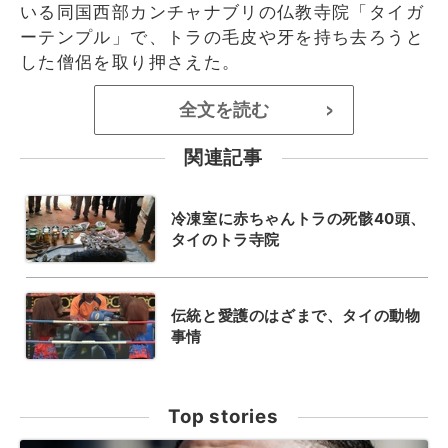
いる同国西部カンチャナブリの仏教寺院「タイガ
ーテンプル」で、トラの毛皮や牙を持ち去ろうと
した僧侶を取り押さえた。
全文を読む
>
関連記事
冷凍室に赤ちゃんトラの死骸40頭、
タイのトラ寺院
伝統と愛護のはざまで、タイの動物
事情
Top stories