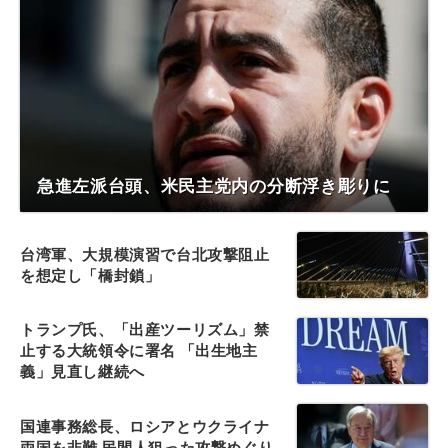
急進左派台頭、米民主党内の分断浮き彫りに
台湾軍、大規模演習で台北攻撃阻止
を想定し「橋封鎖」
トランプ氏、「出産ツーリズム」禁
止する大統領令に署名 「出生地主
義」見直し継続へ
国連事務総長、ロシアとウクライナ
両国を非難 民間人狙った攻撃めぐり