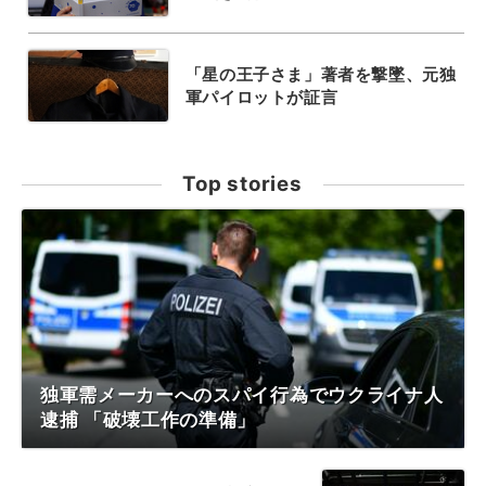
「星の王子さま」著者を撃墜、元独
軍パイロットが証言
Top stories
独軍需メーカーへのスパイ行為でウクライナ人
逮捕 「破壊工作の準備」