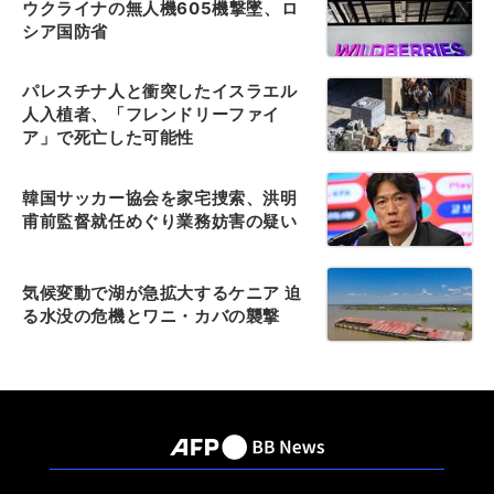
ウクライナの無人機605機撃墜、ロ
シア国防省
パレスチナ人と衝突したイスラエル
人入植者、「フレンドリーファイ
ア」で死亡した可能性
韓国サッカー協会を家宅捜索、洪明
甫前監督就任めぐり業務妨害の疑い
気候変動で湖が急拡大するケニア 迫
る水没の危機とワニ・カバの襲撃