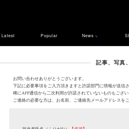
Latest
Popular
News
S
∨
記事、写真
お問い合わせありがとうございます。
下記に必要事項をご入力頂きますと許諾部門に情報が送信
稀にAFP通信から二次利用が許諾されていないものもござ
ご連絡の必要な方は、お名前、ご連絡先メールアドレスを