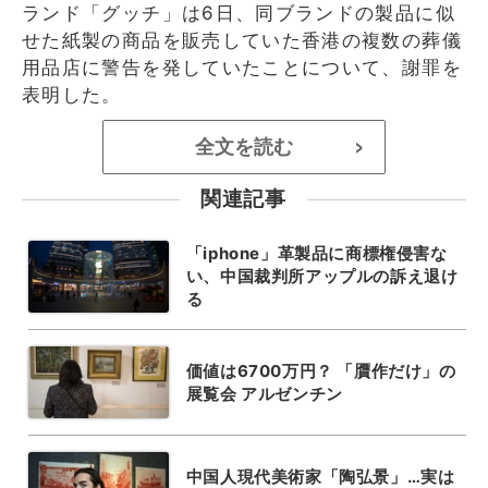
ランド「グッチ」は6日、同ブランドの製品に似
せた紙製の商品を販売していた香港の複数の葬儀
用品店に警告を発していたことについて、謝罪を
表明した。
全文を読む
>
関連記事
「iphone」革製品に商標権侵害な
い、中国裁判所アップルの訴え退け
る
価値は6700万円？ 「贋作だけ」の
展覧会 アルゼンチン
中国人現代美術家「陶弘景」…実は