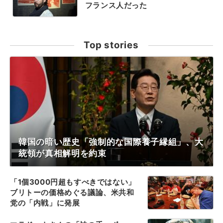
フランス人だった
Top stories
韓国の暗い歴史「強制的な国際養子縁組」、大
統領が真相解明を約束
「1個3000円超もすべきではない」
ブリトーの価格めぐる議論、米共和
党の「内戦」に発展