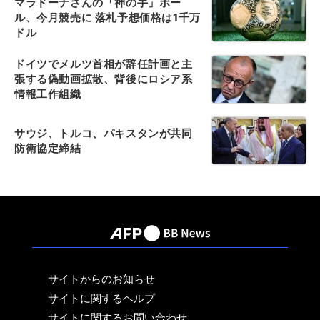
マラドーナさんの「神の手」ボー
ル、今月競売に 落札予想価格は1千万
ドル
ドイツでメルツ首相が辞任計画と主
張する偽動画拡散、背後にロシア系
情報工作組織
サウジ、トルコ、パキスタンが共同
防衛協定締結
サイトからのお知らせ
サイトに関するヘルプ
サイトに関するお問い合わせ