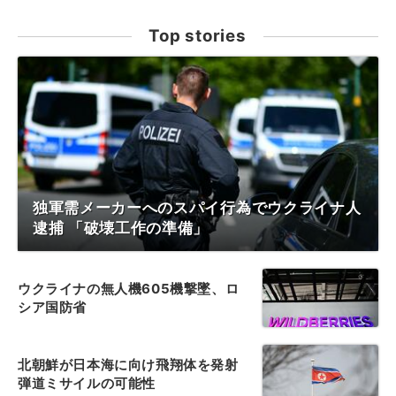
Top stories
独軍需メーカーへのスパイ行為でウクライナ人
逮捕 「破壊工作の準備」
ウクライナの無人機605機撃墜、ロ
シア国防省
北朝鮮が日本海に向け飛翔体を発射
弾道ミサイルの可能性