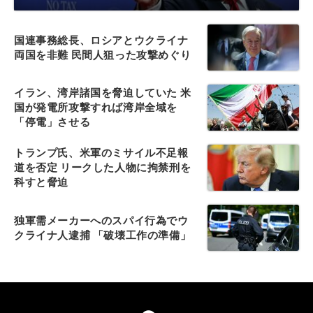
国連事務総長、ロシアとウクライナ
両国を非難 民間人狙った攻撃めぐり
イラン、湾岸諸国を脅迫していた 米
国が発電所攻撃すれば湾岸全域を
「停電」させる
トランプ氏、米軍のミサイル不足報
道を否定 リークした人物に拘禁刑を
科すと脅迫
独軍需メーカーへのスパイ行為でウ
クライナ人逮捕 「破壊工作の準備」