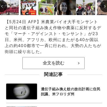
【5月24日 AFP】米農業バイオ大手モンサント
と同社の遺伝子組み換え作物や農薬に反対するデ
モ「マーチ・アゲインスト・モンサント」が23
日、米州、アフリカ、欧州にまたがる40か国以
上の約400都市で一斉に行われ、大勢の人たちが
街頭に繰り出した。
全文を読む
>
関連記事
遺伝子組み換え蚊の放出計画に住民
抗議、米フロリダ州