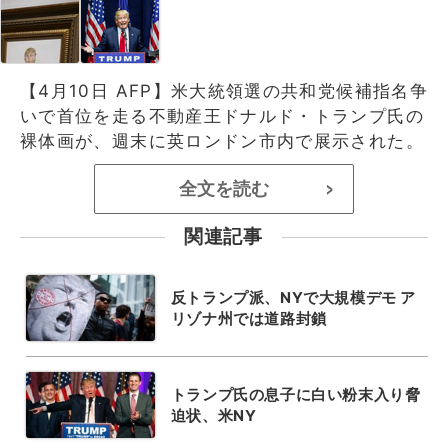
【4月10日 AFP】米大統領選の共和党候補指名争
いで首位を走る不動産王ドナルド・トランプ氏の
裸体画が、週末に英ロンドン市内で展示された。
全文を読む
>
関連記事
反トランプ派、NYで大規模デモ ア
リゾナ州では道路封鎖
トランプ氏の息子に白い粉末入り脅
迫状、米NY