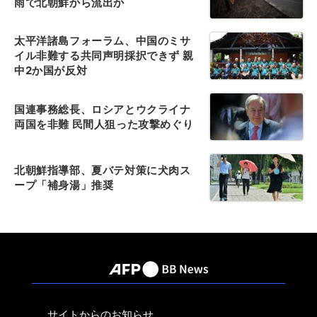
雨で北朝鮮から流出か
太平洋諸島フォーラム、中国のミサ
イル非難する共同声明採択できず 親
中2か国が反対
国連事務総長、ロシアとウクライナ
両国を非難 民間人狙った攻撃めぐり
北朝鮮指導部、夏バテ対策に犬肉ス
ープ「補身湯」推奨
サイトからのお知らせ