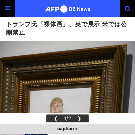
トランプ氏「裸体画」、英で展示 米では公
開禁止
❮
1/2
❯
caption +