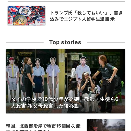
トランプ氏「殺してもいい」、書き
込みでエジプト人留学生逮捕 米
Top stories
タイの学校で10代少年が発砲、教師・生徒ら6
人殺害 祖父母殺害した後移動
韓国、北西部沿岸で地雷15個回収 豪