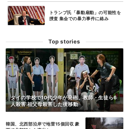
トランプ氏「暴動扇動」の可能性を
捜査 集会での暴力事件に絡み
Top stories
タイの学校で10代少年が発砲、教師・生徒ら6
人殺害 祖父母殺害した後移動
韓国、北西部沿岸で地雷15個回収 豪