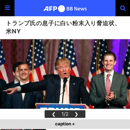
トランプ氏の息子に白い粉末入り脅迫状、
米NY
❮
1/2
❯
caption +