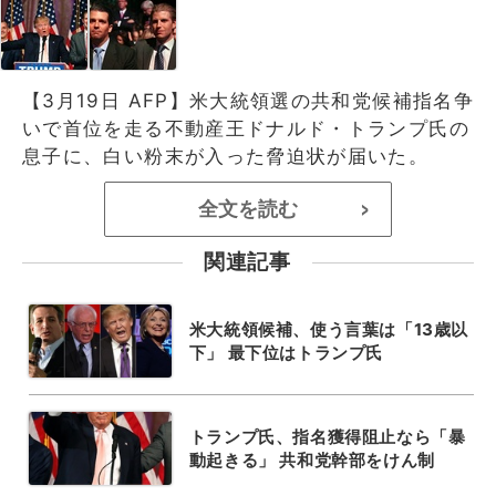
【3月19日 AFP】米大統領選の共和党候補指名争
いで首位を走る不動産王ドナルド・トランプ氏の
息子に、白い粉末が入った脅迫状が届いた。
全文を読む
>
関連記事
米大統領候補、使う言葉は「13歳以
下」 最下位はトランプ氏
トランプ氏、指名獲得阻止なら「暴
動起きる」 共和党幹部をけん制