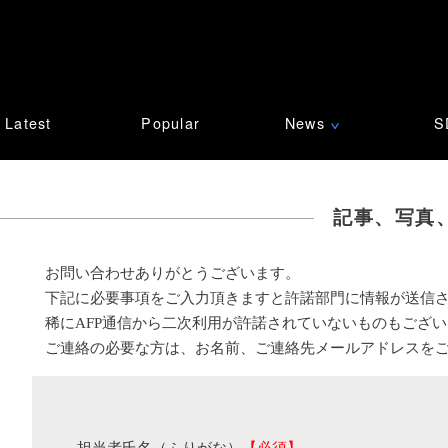
Latest
Popular
News
S
∨
記事、写真
お問い合わせありがとうございます。
下記に必要事項をご入力頂きますと許諾部門に情報が送信
稀にAFP通信から二次利用が許諾されていないものもござ
ご連絡の必要な方は、お名前、ご連絡先メールアドレスを