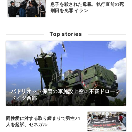
息子を殺された母親、執行直前の死
刑囚を免罪 イラン
Top stories
パトリオット保管の軍施設上空に不審ドローン
ドイツ西部
同性愛に対する取り締まりで男性71
人を起訴、セネガル