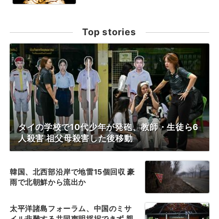
Top stories
タイの学校で10代少年が発砲、教師・生徒ら6
人殺害 祖父母殺害した後移動
韓国、北西部沿岸で地雷15個回収 豪
雨で北朝鮮から流出か
太平洋諸島フォーラム、中国のミサ
イル非難する共同声明採択できず 親