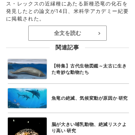
ス・レックスの近縁種にあたる新種恐竜の化石を
発見したとの論文が14日、米科学アカデミー紀要
に掲載された。
全文を読む
>
関連記事
【特集】古代生物図鑑～太古に生き
た奇妙な動物たち
魚竜の絶滅、気候変動が原因か 研究
脳が大きい哺乳動物、絶滅リスクよ
り高い 研究