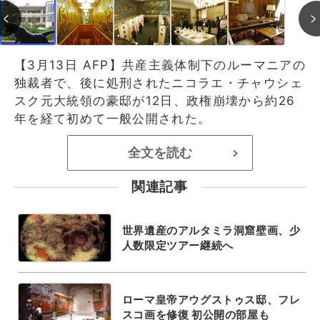
【3月13日 AFP】共産主義体制下のルーマニアの
独裁者で、後に処刑されたニコラエ・チャウシェ
スク元大統領の豪邸が12日、政権崩壊から約26
年を経て初めて一般公開された。
全文を読む
>
関連記事
世界遺産のアルタミラ洞窟壁画、少
人数限定ツアー継続へ
ローマ皇帝アウグストゥス邸、フレ
スコ画を修復 初公開の部屋も