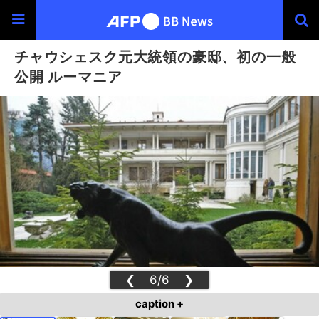
チャウシェスク元大統領の豪邸、初の一般
公開 ルーマニア
❮
6/6
❯
caption +