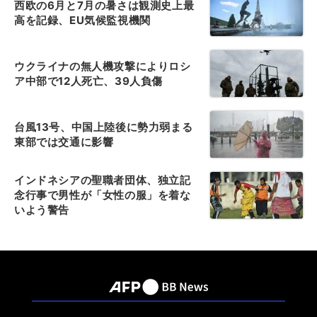
西欧の6月と7月の暑さは観測史上最
高を記録、EU気候監視機関
ウクライナの無人機攻撃によりロシ
ア中部で12人死亡、39人負傷
台風13号、中国上陸後に勢力弱まる
東部では交通に影響
インドネシアの聖職者団体、独立記
念行事で男性が「女性の服」を着な
いよう警告