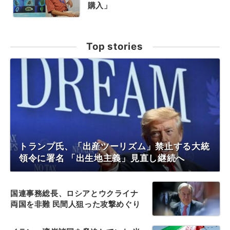
購入」
Top stories
トランプ氏、「出産ツーリズム」禁止する大統
領令に署名 「出生地主義」見直し継続へ
国連事務総長、ロシアとウクライナ
両国を非難 民間人狙った攻撃めぐり