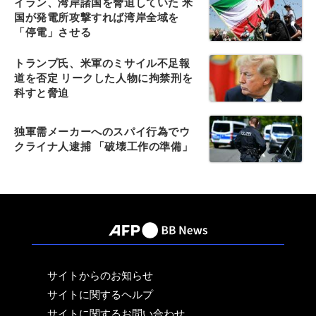
イラン、湾岸諸国を脅迫していた 米
国が発電所攻撃すれば湾岸全域を
「停電」させる
トランプ氏、米軍のミサイル不足報
道を否定 リークした人物に拘禁刑を
科すと脅迫
独軍需メーカーへのスパイ行為でウ
クライナ人逮捕 「破壊工作の準備」
サイトからのお知らせ
サイトに関するヘルプ
サイトに関するお問い合わせ