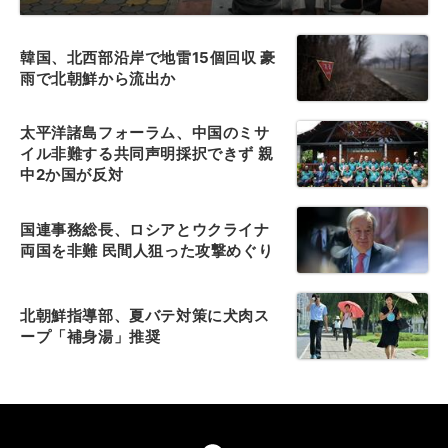
韓国、北西部沿岸で地雷15個回収 豪
雨で北朝鮮から流出か
太平洋諸島フォーラム、中国のミサ
イル非難する共同声明採択できず 親
中2か国が反対
国連事務総長、ロシアとウクライナ
両国を非難 民間人狙った攻撃めぐり
北朝鮮指導部、夏バテ対策に犬肉ス
ープ「補身湯」推奨