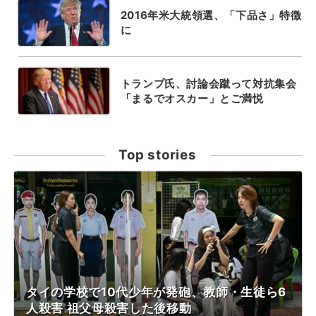
2016年米大統領選、「下品さ」特徴
に
トランプ氏、討論会蹴って対抗集会
「まるでオスカー」とご満悦
Top stories
タイの学校で10代少年が発砲、教師・生徒ら6
人殺害 祖父母殺害した後移動